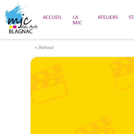
ACCUEIL
LA
ATELIERS
S
MJC
< Retour