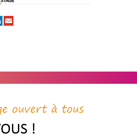
 STAGE
k
tter
LinkedIn
Email
ge ouvert à tous
VOUS !